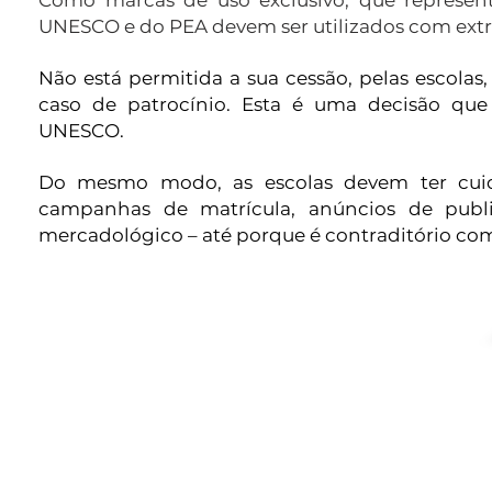
Como marcas de uso exclusivo, que represen
UNESCO e do PEA devem ser utilizados com extr
Não está permitida a sua cessão, pelas escolas
caso de patrocínio. Esta é uma decisão qu
UNESCO.
Do mesmo modo, as escolas devem ter cuida
campanhas de matrícula, anúncios de public
mercadológico – até porque é contraditório com 
Contact Info
CONTATOS
11 999603162
pea-unesco@redepea.com.br